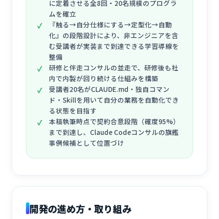
に定着させる全8回・20名規模のプログラ
ムを確立
『触る→自分仕様にする→定型化→自動
化』の段階設計により、非エンジニアを含
む受講者が実装まで到達できる学習導線を
整備
研修と伴走コンサルの並走で、研修後も社
内で内製が回り続ける仕組みを構築
受講者20名がCLAUDE.md・独自コマン
ド・Skillを用いて自分の業務を自動化でき
る状態を目指す
本稿執筆時点で契約合意段階（確度95%）
まで到達し、Claude Codeコンサルの旗艦
事例候補として位置づけ
開発の進め方・取り組み