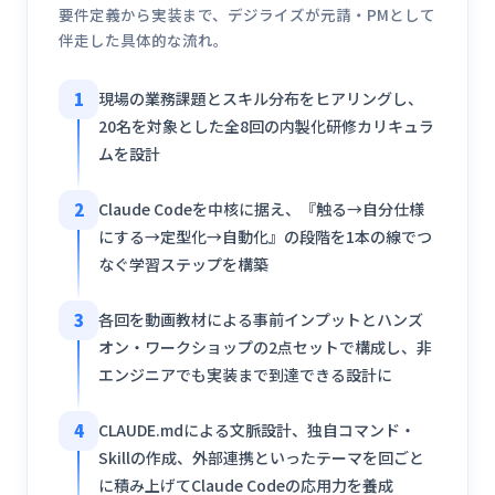
要件定義から実装まで、デジライズが元請・PMとして
伴走した具体的な流れ。
1
現場の業務課題とスキル分布をヒアリングし、
20名を対象とした全8回の内製化研修カリキュラ
ムを設計
2
Claude Codeを中核に据え、『触る→自分仕様
にする→定型化→自動化』の段階を1本の線でつ
なぐ学習ステップを構築
3
各回を動画教材による事前インプットとハンズ
オン・ワークショップの2点セットで構成し、非
エンジニアでも実装まで到達できる設計に
4
CLAUDE.mdによる文脈設計、独自コマンド・
Skillの作成、外部連携といったテーマを回ごと
に積み上げてClaude Codeの応用力を養成