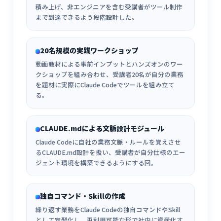
積み上げ、非エンジニアを含む受講者がツール制作
まで到達できるよう段階設計した。
20名規模の実践ワークショップ
動画教材による事前インプットとハンズオンのワー
クショップを組み合わせ、受講者20名が自分の業務
を題材に実際にClaude Codeでツールを組み立て
る。
CLAUDE.mdによる文脈設計モジュール
Claude Codeに自社の業務文脈・ルールを覚えさせ
るCLAUDE.md設計を扱い、受講者が自分仕様のエー
ジェント環境を構築できるようにする回。
独自コマンド・Skillの作成
繰り返す業務をClaude Codeの独自コマンドやSkill
として定型化し、再利用可能な形で社内に資産化す