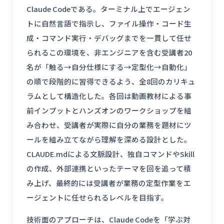
Claude Codeである。ターミナル上でエージェン
トに自然言語で指示し、ファイル操作・コード生
成・コマンド実行・デバッグまでを一貫して任せ
られるこの環境を、非エンジニアを含む受講者20
名が「触る→自分仕様にする→定型化→自動化」
の順で段階的に習得できるよう、全8回のカリキュ
ラムとして構造化した。各回は動画教材による事
前インプットとハンズオンのワークショップを組
み合わせ、受講者が実際に自分の業務を題材にツ
ールを組み立てながら理解を深める設計とした。
CLAUDE.mdによる文脈設計、独自コマンドやSkill
の作成、外部連携といったテーマを回を追って積
み上げ、最終的には受講者が業務の定型作業をエ
ージェントに任せられるレベルを目指す。
技術面のアプローチは、Claude Codeを「学ぶ対