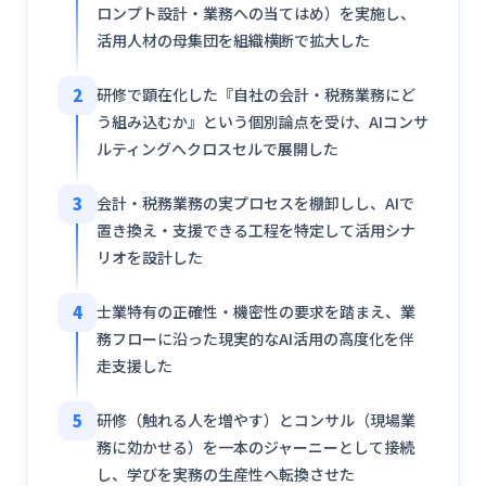
ロンプト設計・業務への当てはめ）を実施し、
活用人材の母集団を組織横断で拡大した
2
研修で顕在化した『自社の会計・税務業務にど
う組み込むか』という個別論点を受け、AIコンサ
ルティングへクロスセルで展開した
3
会計・税務業務の実プロセスを棚卸しし、AIで
置き換え・支援できる工程を特定して活用シナ
リオを設計した
4
士業特有の正確性・機密性の要求を踏まえ、業
務フローに沿った現実的なAI活用の高度化を伴
走支援した
5
研修（触れる人を増やす）とコンサル（現場業
務に効かせる）を一本のジャーニーとして接続
し、学びを実務の生産性へ転換させた