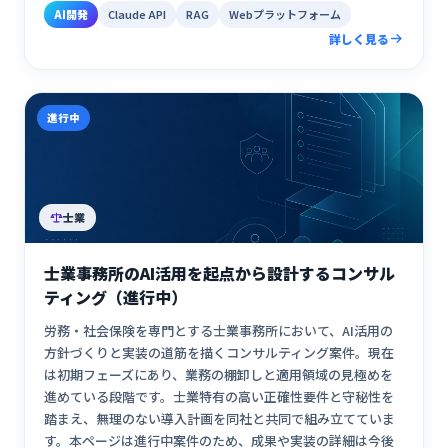
AI開発
Claude API
RAG
Webプラットフォーム
詳しく見る
進行中
士業
士業事務所のAI活用を起点から設計するコンサル
ティング（進行中）
労務・社会保険を専門とする士業事務所において、AI活用の
方針づくりと実装の道筋を描くコンサルティング案件。現在
は初期フェーズにあり、業務の棚卸しと適用領域の見極めを
進めている段階です。士業特有の高い正確性要件と守秘性を
踏まえ、無理のない導入計画を同社と共同で組み立てていま
す。本ページは進行中案件のため、成果や実装の詳細は今後