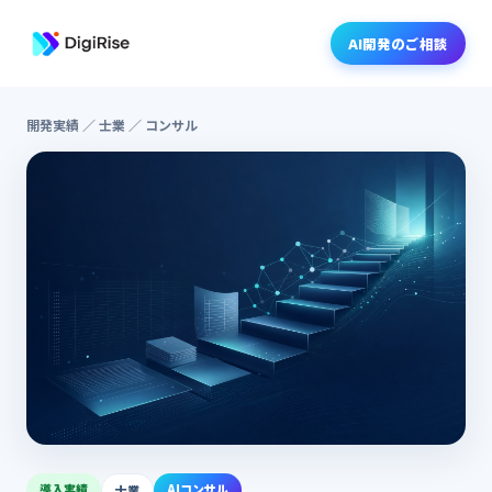
AI開発のご相談
開発実績
／ 士業 ／ コンサル
導入実績
AIコンサル
士業