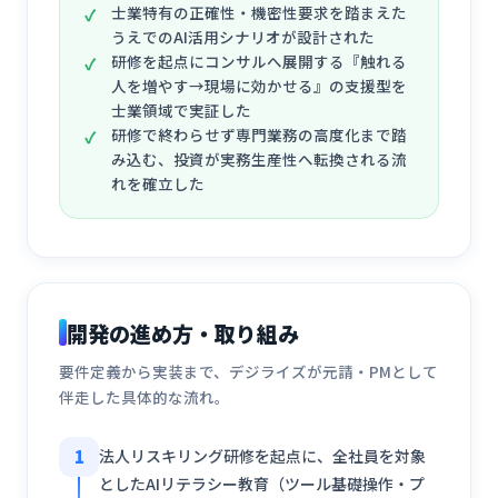
士業特有の正確性・機密性要求を踏まえた
うえでのAI活用シナリオが設計された
研修を起点にコンサルへ展開する『触れる
人を増やす→現場に効かせる』の支援型を
士業領域で実証した
研修で終わらせず専門業務の高度化まで踏
み込む、投資が実務生産性へ転換される流
れを確立した
開発の進め方・取り組み
要件定義から実装まで、デジライズが元請・PMとして
伴走した具体的な流れ。
1
法人リスキリング研修を起点に、全社員を対象
としたAIリテラシー教育（ツール基礎操作・プ