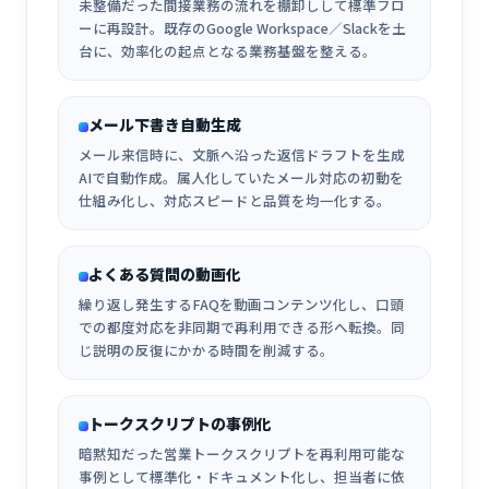
未整備だった間接業務の流れを棚卸しして標準フロ
ーに再設計。既存のGoogle Workspace／Slackを土
台に、効率化の起点となる業務基盤を整える。
メール下書き自動生成
メール来信時に、文脈へ沿った返信ドラフトを生成
AIで自動作成。属人化していたメール対応の初動を
仕組み化し、対応スピードと品質を均一化する。
よくある質問の動画化
繰り返し発生するFAQを動画コンテンツ化し、口頭
での都度対応を非同期で再利用できる形へ転換。同
じ説明の反復にかかる時間を削減する。
トークスクリプトの事例化
暗黙知だった営業トークスクリプトを再利用可能な
事例として標準化・ドキュメント化し、担当者に依