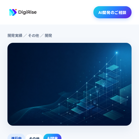
AI開発のご相談
開発実績
／ その他 ／ 開発
進行中
AI開発
その他