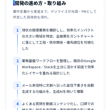
開発の進め方・取り組み
要件定義から実装まで、デジライズが元請・PMとして
伴走した具体的な流れ。
1
現状の間接業務を棚卸しし、効率化インパクト
の大きい領域を特定。全施策をガントチャート
に落として工程・依存関係・優先順位を可視化
した
2
業務基盤ワークフローを整理し、既存のGoogle
Workspace／Slackを土台に活かす前提で効率
化レイヤーを重ねる設計にした
3
メール来信時に文脈へ沿った返信下書きを自動
生成する仕組みを、生成AIを用いて構築
4
よくある質問を動画コンテンツ化し、口頭での
繰り返し対応を非同期・再利用可能な形に置き