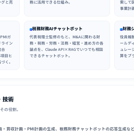
ングと売
務に活用できる仕組み。
索して
事業計
税務財務AIチャットボット
財務
PMIガ
代表税理士監修のもと、M&Aに関わる財
役員報
ドライン
務・税務・労務・法務・経営・進め方の各
ールデ
統合
論点を、Claude API×RAGでいつでも相談
ュレー
5項目ヒ
できるチャットボット。
算をプ
基づく。
・技術
、その役割。
画・買収計画・PMI計画の生成、税務財務チャットボットの応答生成など