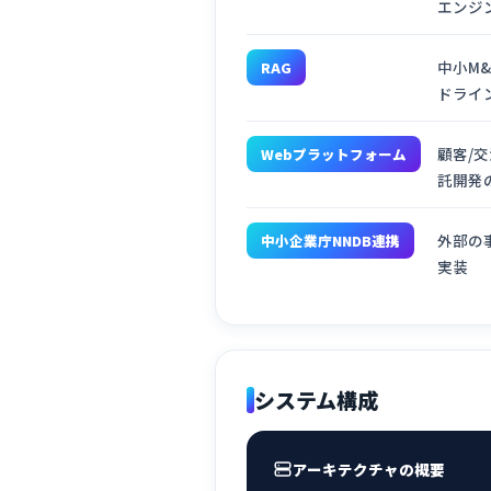
エンジ
中小M
RAG
ドライ
顧客/
Webプラットフォーム
託開発
外部の
中小企業庁NNDB連携
実装
システム構成
アーキテクチャの概要