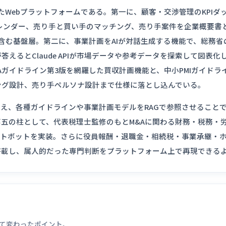
たWebプラットフォームである。第一に、顧客・交渉管理のKPIダ
カレンダー、売り手と買い手のマッチング、売り手案件を企業概要書
を含む基盤層。第二に、事業計画をAIが対話生成する機能で、総務省
答えるとClaude APIが市場データや参考データを探索して図表
Aガイドライン第3版を網羅した買収計画機能と、中小PMIガイドラ
ング設計、売り手ペルソナ設計まで仕様に落とし込んでいる。
中核に据え、各種ガイドラインや事業計画モデルをRAGで参照させること
五の柱として、代表税理士監修のもとM&Aに関わる財務・税務・
ットボットを実装。さらに役員報酬・退職金・相続税・事業承継・
搭載し、属人的だった専門判断をプラットフォーム上で再現できる
って変わったポイント。