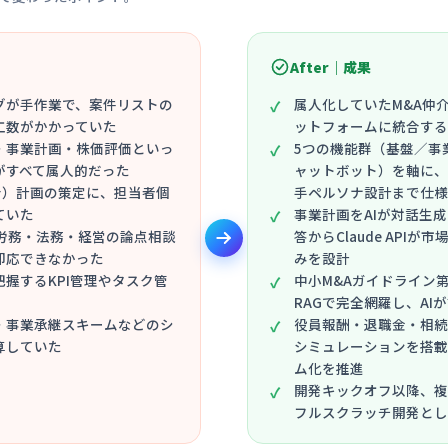
After｜成果
グが手作業で、案件リストの
属人化していたM&A仲介
工数がかかっていた
ットフォームに統合する
・事業計画・株価評価といっ
5つの機能群（基盤／事
がすべて属人的だった
ャットボット）を軸に、
合）計画の策定に、担当者個
手ペルソナ設計まで仕様
ていた
事業計画をAIが対話生
労務・法務・経営の論点相談
答からClaude API
即応できなかった
みを設計
握するKPI管理やタスク管
中小M&Aガイドライン第
RAGで完全網羅し、A
・事業承継スキームなどのシ
役員報酬・退職金・相続
算していた
シミュレーションを搭載
ム化を推進
開発キックオフ以降、複
フルスクラッチ開発とし