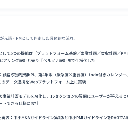
が元請・PMとして伴走した具体的な流れ。
として5つの機能群（プラットフォーム基盤／事業計画／買収計画／PM
のヒアリング設計と売り手ペルソナ設計まで仕様化した
顧客/交渉管理KPI、第4象限（緊急度×重要度）todo付きカレンダ
とのデータ連携をWebプラットフォーム上に実装
事業計画モデルをAI化し、15セクションの質問にユーザーが答えるとCla
ートできる仕様に設計
を実装：中小M&Aガイドライン第3版と中小PMIガイドラインをRAGで