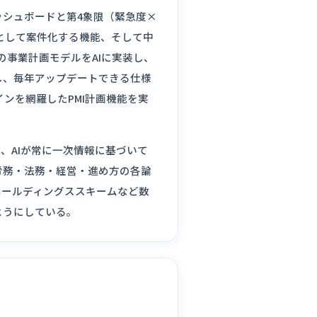
ッシュボードと第4象限（緊急度×
として案件化する機能、そして中
の事業計画モデルをAIに実装し、
化し、毎年アップデートできる仕様
インを網羅したPMI計画機能を実
で、AIが常に一次情報に基づいて
労務・法務・経営・進め方の各論
ホールディングススキームなど数
ようにしている。