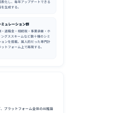
図表化し、毎年アップデートできる
画を生成する。
シミュレーション群
酬・退職金・相続税・事業承継・ホ
ィングススキームなど数十種のシミ
ションを搭載。属人的だった専門計
ラットフォーム上で再現する。
、プラットフォーム全体のAI推論