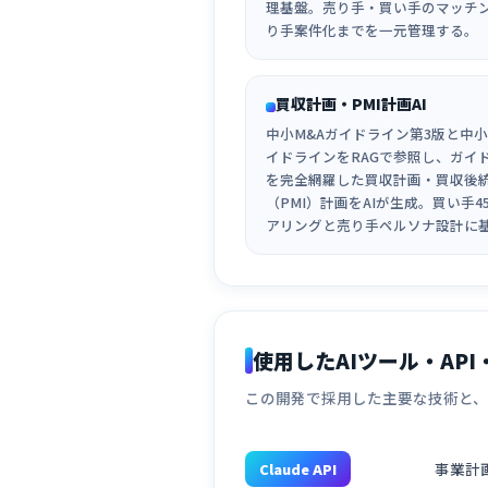
理基盤。売り手・買い手のマッチ
り手案件化までを一元管理する。
買収計画・PMI計画AI
中小M&Aガイドライン第3版と中小
イドラインをRAGで参照し、ガイ
を完全網羅した買収計画・買収後
（PMI）計画をAIが生成。買い手4
アリングと売り手ペルソナ設計に
使用したAIツール・API
この開発で採用した主要な技術と
事業計
Claude API