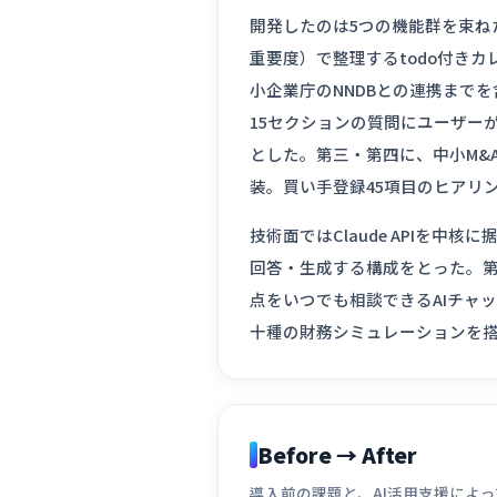
開発したのは5つの機能群を束ね
重要度）で整理するtodo付き
小企業庁のNNDBとの連携まで
15セクションの質問にユーザーが
とした。第三・第四に、中小M&
装。買い手登録45項目のヒアリ
技術面ではClaude APIを
回答・生成する構成をとった。第
点をいつでも相談できるAIチャ
十種の財務シミュレーションを
Before → After
導入前の課題と、AI活用支援によ