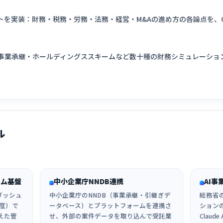
を実装：財務・税務・労務・法務・経営・M&Aの進め方の各論点を、Clau
事業承継・ホールディングススキームなど数十種の財務シミュレーショ
ル
ーム基盤
中小企業庁NNDB連携
AI
ダッシュ
中小企業庁のNNDB（事業承継・引継ぎデ
総務省
度）で
ータベース）とプラットフォームを連携さ
ション
えた管
せ、外部の案件データを取り込んで受託業
Clau