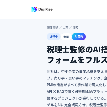
開発実績
／ 士業 ／ 開発
進行中
AI開発
士業
税理士監修のAI
フォームをフル
同社は、中小企業の事業承継を支える
プ。売り手・買い手のマッチング、
PMIの策定がすべて手作業で属人化し
API × RAGで貫くAI搭載M&A
築するプロジェクトが進行している。
デルをAIに完全網羅させ、税理士監