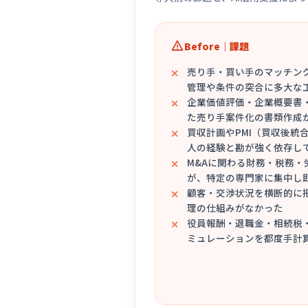
Before｜課題
売り手・買い手のマッチン
管理や条件の突合に多大な
企業価値評価・企業概要書
た売り手案件化の書類作成
買収計画やPMI（買収後統
人の経験と勘が強く依存し
M&Aに関わる財務・税務・
が、特定の専門家に集中し
顧客・交渉状況を横断的に把
理の仕組みがなかった
役員報酬・退職金・相続税
ミュレーションを都度手計