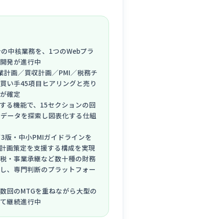
の中核業務を、1つのWebプラ
開発が進行中
業計画／買収計画／PMI／税務チ
買い手45項目ヒアリングと売り
が確定
成する機能で、15セクションの回
が市場データを探索し図表化する仕組
3版・中小PMIガイドラインを
Iが計画策定を支援する構成を実現
税・事業承継など数十種の財務
し、専門判断のプラットフォー
数回のMTGを重ねながら大型の
て継続進行中